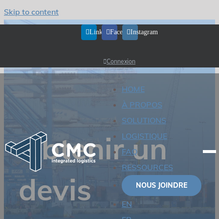
Skip to content
LinkedIn
Facebook
Instagram
Connexion
HOME
À PROPOS
SOLUTIONS
Obtenir un
LOGISTIQUE
FAQ
RESSOURCES
devis
NOUS JOINDRE
EN